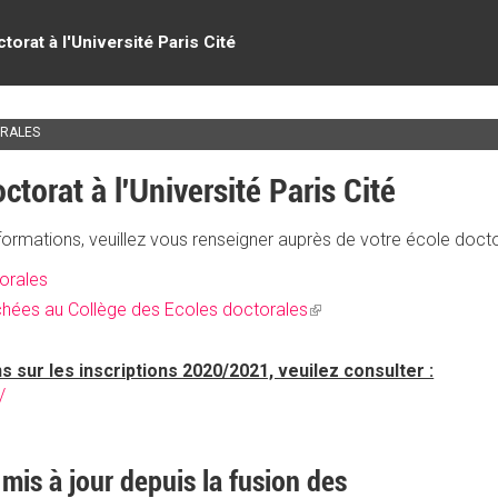
torat à l'Université Paris Cité
ORALES
octorat à l'Université Paris Cité
ormations, veuillez vous renseigner auprès de votre école docto
orales
(link
chées au Collège des Ecoles doctorales
is
external)
s sur les inscriptions 2020/2021, veuilez consulter :
/
 mis à jour depuis la fusion des