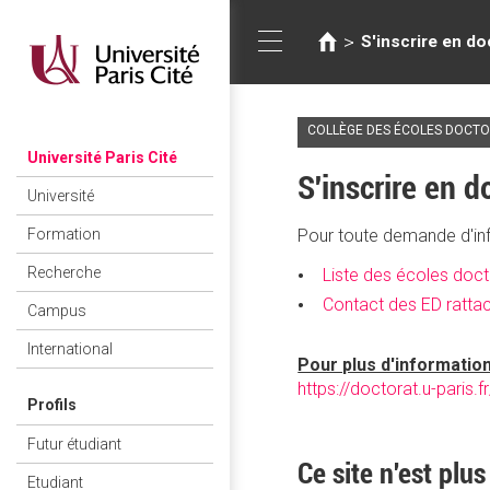
Vous
Aller
au
êtes
>
S'inscrire en doc
Toggle
contenu
ici
principal
COLLÈGE DES ÉCOLES DOCT
navigation
Université Paris Cité
S'inscrire en d
Université
Pour toute demande d'inf
Formation
Recherche
Liste des écoles doct
Contact des ED ratta
Campus
International
Pour plus d'information
https://doctorat.u-paris.fr
Profils
Futur étudiant
Ce site n'est plus
Etudiant