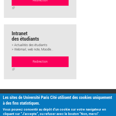
Redirection
(link
is
external)
Intranet
des étudiants
> Actualités des étudiants
> Webmail, web note, Moodle...
Redirection
(link
is
external)
PRATIQUE
Les sites de Université Paris Cité utilisent des cookies uniquement
Plan d'accès
à des fins statistiques.
Intranet
Mentions légales
Vous pouvez consentir au dépôt d'un cookie sur votre navigateur en
Données personnelles
cliquant sur "J'accepte", ou refuser avec le bouton "Non, merci".