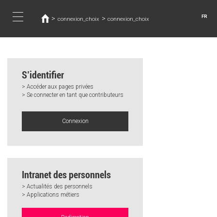
Vous
Aller
au
êtes
FR
>
>
connexion_choix
connexion_choix
contenu
ici
Toggle
principal
navigation
S’identifier
> Accéder aux pages privées
> Se connecter en tant que contributeurs
Connexion
Intranet des personnels
> Actualités des personnels
> Applications métiers