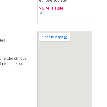
et notre société.
> Lire la suite
(link
is
external)
 des
cherche clinique
infectieux, du