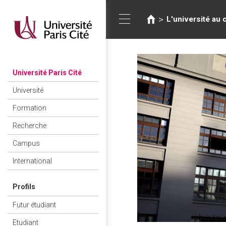
Vous
Aller
au
êtes
>
L'université au 
Toggle
contenu
ici
principal
navigation
Université Paris Cité
Université
Formation
Recherche
Campus
International
Profils
Futur étudiant
Etudiant