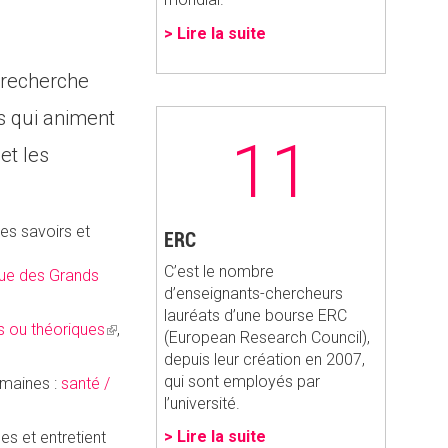
> Lire la suite
e recherche
ts qui animent
11
et les
les savoirs et
ERC
C’est le nombre
que des Grands
d’enseignants-chercheurs
lauréats d’une bourse ERC
s ou théoriques
(link
,
(European Research Council),
is
depuis leur création en 2007,
external)
qui sont employés par
omaines :
santé /
l’université.
> Lire la suite
es et entretient